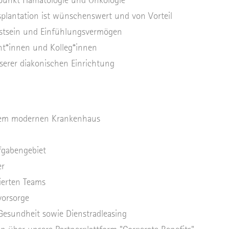
splantation ist wünschenswert und von Vorteil
stsein und Einfühlungsvermögen
nt*innen und Kolleg*innen
nserer diakonischen Einrichtung
einem modernen Krankenhaus
ufgabengebiet
er
ierten Teams
vorsorge
 Gesundheit sowie Dienstradleasing