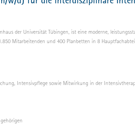
/w/d) für die interdisziplinäre Inten
haus der Universität Tübingen, ist eine moderne, leistungss
1.850 Mitarbeitenden und 400 Planbetten in 8 Hauptfachabtei
achung, Intensivpflege sowie Mitwirkung in der Intensivtherap
ngehörigen